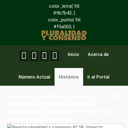
.color_letra{ fill:
#9b7b43; }
.color_punto{ fill:
#f5a000; }
Inicio
Acerca de
Número Actual
Histórico
Ir al Portal
Revista pluralidad y consenso N° 58,
Impacto pospandemia en la
educación y salud mental de niñas,
niños y adolescentes